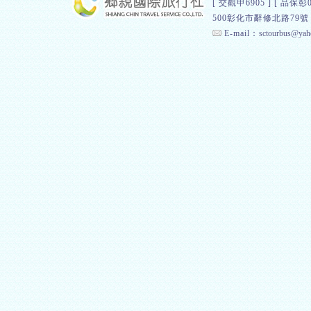
[ 交觀甲6905 ] [
500彰化市辭修北路79號 總
E-mail：
sctourbus@yah