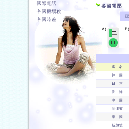
‧國際電話
各國電壓
‧各國機場稅
亞
‧各國時差
國 名
韓 國
日 本
香 港
中 國
菲律賓
泰 國
新加坡