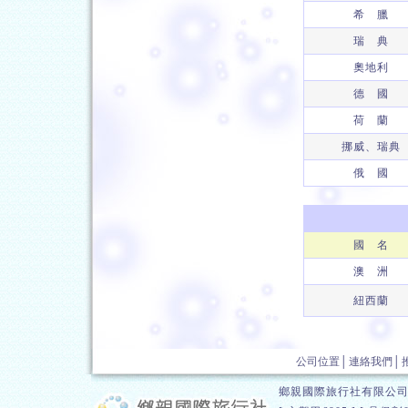
希 臘
瑞 典
奧地利
德 國
荷 蘭
挪威、瑞典
俄 國
國 名
澳 洲
紐西蘭
公司位置
│
連絡我們
│
鄉親國際旅行社有限公司 