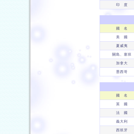
印 度
國 名
美 國
夏威夷
關島、塞班
加拿大
墨西哥
國 名
英 國
法 國
義大利
西班牙